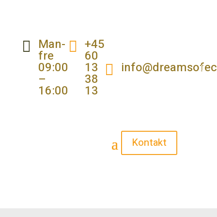
Man-
+45


fre
60
09:00
13
info@dreamsofec

–
38
16:00
13
Kontakt