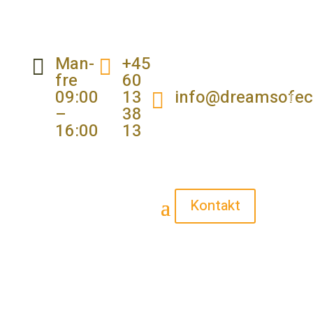
Man-
+45


fre
60
09:00
13
info@dreamsofec

–
38
16:00
13
Kontakt